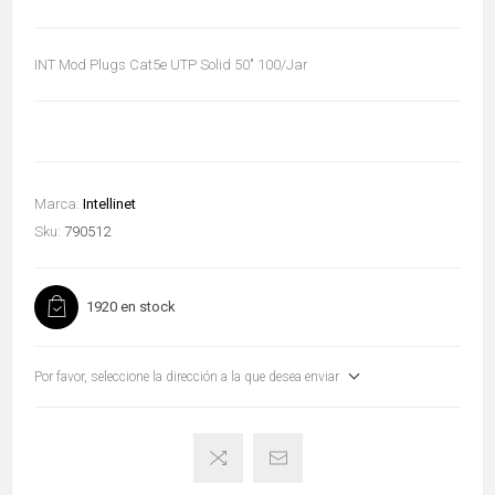
INT Mod Plugs Cat5e UTP Solid 50" 100/Jar
Marca:
Intellinet
Sku:
790512
1920 en stock
Por favor, seleccione la dirección a la que desea enviar