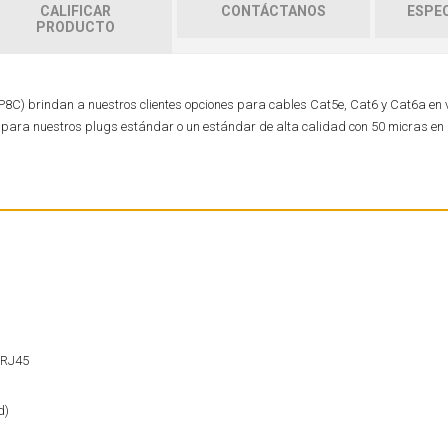
CALIFICAR
CONTÁCTANOS
ESPEC
PRODUCTO
(8P8C) brindan a nuestros clientes opciones para cables Cat5e, Cat6 y Cat6a en
o para nuestros plugs estándar o un estándar de alta calidad con 50 micras en
 RJ45
d)