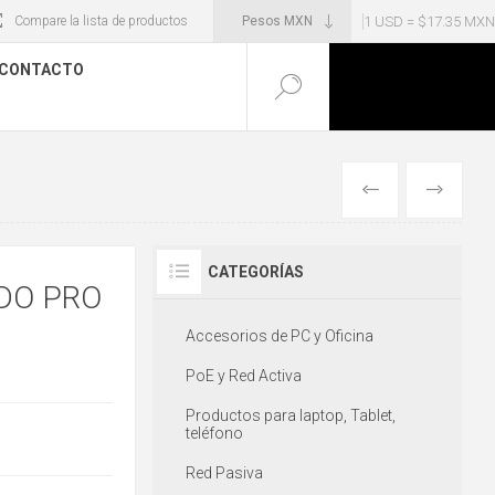
1 USD = $17.35 MXN
Compare la lista de productos
CONTACTO
ANTERIOR
SIGUIENT
CATEGORÍAS
IDO PRO
Accesorios de PC y Oficina
PoE y Red Activa
Productos para laptop, Tablet,
teléfono
Red Pasiva