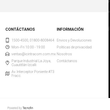
CONTÁCTANOS
INFORMACIÓN
1500-4500, 01800-8008464
Envios y Devoluciones
Mon--Fri 10:00 - 19:00
Politicas de privacidad.
ventas@icintracom.com.mx
Nosotros
Parque Industrial La Joya,
Contáctanos
Cuautitlán Izcalli
Av. Interceptor Poniente #73
Fracc.
Powered by
Tecnofin