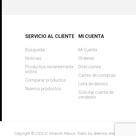
SERVICIO AL CLIENTE
MI CUENTA
Búsqueda
Mi Cuenta
Noticias
Órdenes
Productos recientemente
Direcciones
vistos
Carrito de compras
Comparar productos
Lista de deseos
Nuevos productos
Solicitar cuenta de
vendedor
Copyright © 2026 IC Intracom México. Todos los derechos reservados.