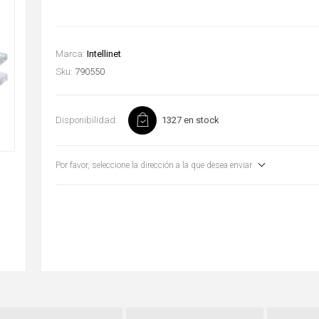
Marca:
Intellinet
Sku:
790550
Disponibilidad:
1327 en stock
Por favor, seleccione la dirección a la que desea enviar