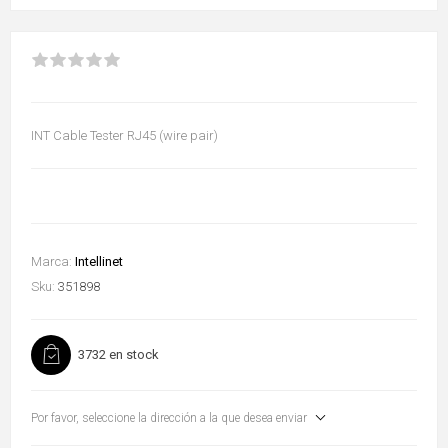
INT Cable Tester RJ45 (wire pair)
Marca:
Intellinet
Sku:
351898
3732 en stock
Por favor, seleccione la dirección a la que desea enviar