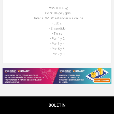
- Peso: 0.185 kg
- Color: Beige y gris
- Batería: 9V DC estándar o alcalina
- LEDs:
- Encendido
- Tierra
- Par 1 y 2
- Par 3 y 4
- Par 5 y 6
- Par 7 y 8
BOLETÍN