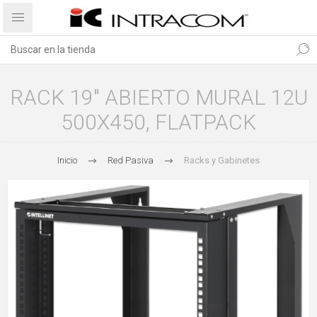
RACK 19" ABIERTO MURAL 12U
500X450, FLATPACK
Inicio
Red Pasiva
Racks y Gabinetes