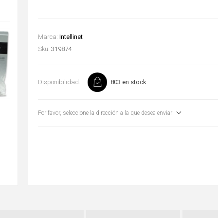
Marca:
Intellinet
Sku:
319874
Disponibilidad:
803 en stock
Por favor, seleccione la dirección a la que desea enviar