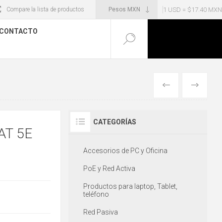
1 USD = $17.40 MXN
Compare la lista de productos
CONTACTO
ANTERIOR
SIGUIENT
CATEGORÍAS
AT 5E
Accesorios de PC y Oficina
PoE y Red Activa
Productos para laptop, Tablet,
teléfono
Red Pasiva