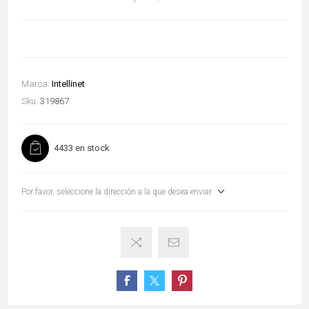
Marca:
Intellinet
Sku:
319867
4433 en stock
Por favor, seleccione la dirección a la que desea enviar