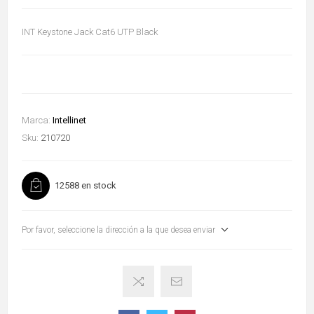
INT Keystone Jack Cat6 UTP Black
Marca:
Intellinet
Sku:
210720
12588 en stock
Por favor, seleccione la dirección a la que desea enviar