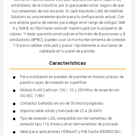
estándares de la industria, por lo que puedes estar seguro de que
tus conexiones de red durarán. El Jack Keystone Cat6 de Intellinet
Solutions es una excelente opción para tu configuración actual. Con
una amplia gama de colores para elegir en el rango de códigos 568-
A y 568-B, es fácil hacer coincidir nuestro jack con tu esquema de
colores. Y dado que está construido en el formato de 8 posiciones y 8
conductores (8P8C), puedes usar la misma herramienta de conexión
110 para cablear este jack y pasar rápidamente a una tarea de
cableado en tu panel de parcheo.
Características
Para instalación en paneles de parcheo en blanco, placas de
pared o cajas de conexión en superficie
Módulo RJ45 Cat6 con 10G / 1G y 250 MHz de acuerdo con
ISO/IEC 11801
Contactos bañados en oro de 50 micro-pulgadas
Soporta cable sólido y trenzado de 22 a 26 AWG
Tipo de conexión LSA, compatible con herramientas de
conexión tipo 110, Krone y otras herramientas de punzado
Ideal para aplicaciones HDBaseT y PoE hasta IEEE802.3bt /