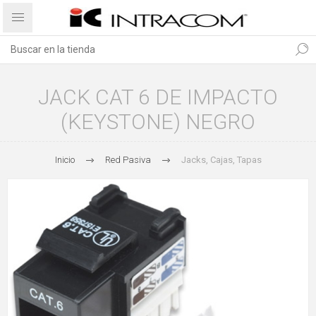
JACK CAT 6 DE IMPACTO
(KEYSTONE) NEGRO
Inicio
Red Pasiva
Jacks, Cajas, Tapas