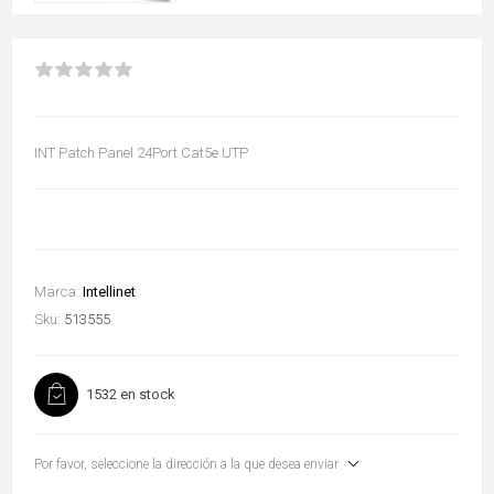
INT Patch Panel 24Port Cat5e UTP
Marca:
Intellinet
Sku:
513555
1532 en stock
Por favor, seleccione la dirección a la que desea enviar