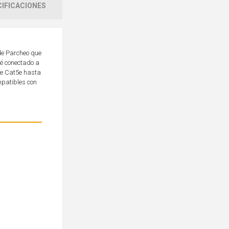
IFICACIONES
 de Parcheo que
té conectado a
de Cat5e hasta
mpatibles con