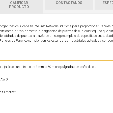
CALIFICAR
CONTÁCTANOS
ESPEC
PRODUCTO
organización. Confíe en Intellinet Network Solutions para proporcionar Paneles
mite cambiar rápidamente la asignación de puertos de cualquier equipo que es
densidades de puertos a través de un rango completo de especificaciones, des
Paneles de Parcheo cumplen con los estándares industriales actuales y son co
nte jack con un mínimo de 3 mm a 50 micro pulgadas de baño de oro
26 AWG
bit Ethernet