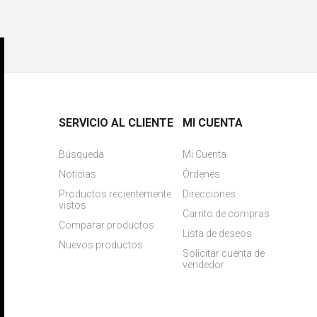
SERVICIO AL CLIENTE
MI CUENTA
Búsqueda
Mi Cuenta
Noticias
Órdenes
Productos recientemente
Direcciones
vistos
Carrito de compras
Comparar productos
Lista de deseos
Nuevos productos
Solicitar cuenta de
vendedor