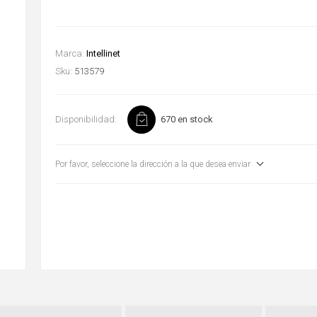
Marca:
Intellinet
Sku:
513579
Disponibilidad:
670 en stock
Por favor, seleccione la dirección a la que desea enviar