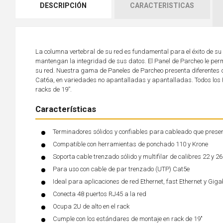
DESCRIPCIÓN
CARACTERISTICAS
La columna vertebral de su red es fundamental para el éxito de su 
mantengan la integridad de sus datos. El Panel de Parcheo le per
su red. Nuestra gama de Paneles de Parcheo presenta diferentes 
Cat6a, en variedades no apantalladas y apantalladas. Todos los 
racks de 19”.
Características
Terminadores sólidos y confiables para cableado que prese
Compatible con herramientas de ponchado 110 y Krone
Soporta cable trenzado sólido y multifilar de calibres 22 y 
Para uso con cable de par trenzado (UTP) Cat5e
Ideal para aplicaciones de red Ethernet, fast Ethernet y Giga
Conecta 48 puertos RJ45 a la red
Ocupa 2U de alto en el rack
Cumple con los estándares de montaje en rack de 19"