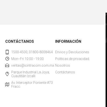
CONTÁCTANOS
INFORMACIÓN
1500-4500, 01800-8008464
Envios y Devoluciones
Mon--Fri 10:00 - 19:00
Politicas de privacidad.
ventas@icintracom.com.mx
Nosotros
Parque Industrial La Joya,
Contáctanos
Cuautitlán Izcalli
Av. Interceptor Poniente #73
Fracc.