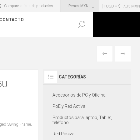
1 USD = $17.35 MXN
Compare la lista de productos
CONTACTO
ANTERIOR
SIGUIENT
CATEGORÍAS
5U
Accesorios de PC y Oficina
PoE y Red Activa
Productos para laptop, Tablet,
teléfono
inged Swing Frame,
Red Pasiva