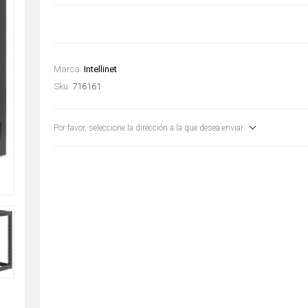
Marca:
Intellinet
Sku:
716161
Por favor, seleccione la dirección a la que desea enviar