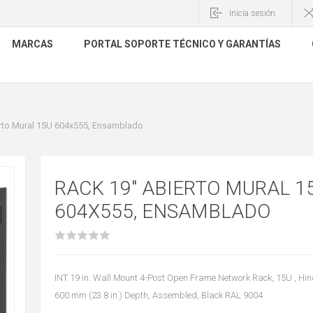
Inicia sesión
MARCAS
PORTAL SOPORTE TÉCNICO Y GARANTÍAS
rto Mural 15U 604x555, Ensamblado
RACK 19" ABIERTO MURAL 1
604X555, ENSAMBLADO
INT 19 in. Wall Mount 4-Post Open Frame Network Rack, 15U , H
600 mm (23.8 in.) Depth, Assembled, Black RAL 9004