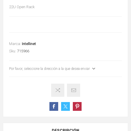
22U Open Rack
Marca:
Intellinet
Sku:
715966
Por favor, seleccione la dirección a la que desea enviar
DESCRIPCIÓN