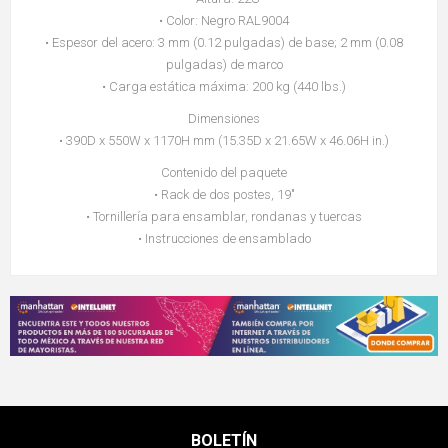
• Color: Negro RAL9004
• Espesor del acero: 3 mm (0.12 pulgadas) de base; 2 mm (0.08
pulgadas) de marco
• Carga estática máxima: 200 kg (440 lbs.)
Dimensiones
• 390D x 550W x 1170H mm (15.35D x 21.65W x 46.06H in.)
Contenido del paquete
• Rack de dos postes, 19"
• Tornillería para ensamblar, rondanas y tuercas
• Instrucciones de ensamblado
BOLETÍN